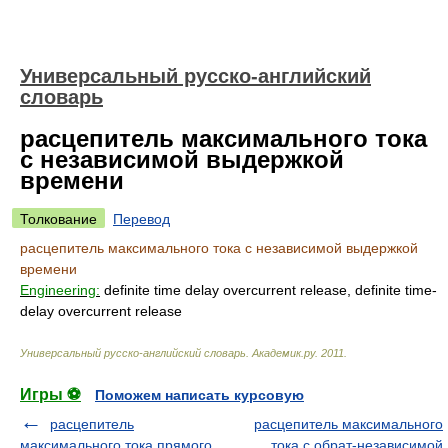
Универсальный русско-английский
словарь
расцепитель максимального тока
с независимой выдержкой
времени
Толкование
Перевод
расцепитель максимального тока с независимой выдержкой
времени
Engineering:
definite time delay overcurrent release, definite time-
delay overcurrent release
Универсальный русско-английский словарь
.
Академик.ру
.
2011
.
Игры ⚽
Поможем написать курсовую
расцепитель
расцепитель максимального
максимального тока прямого
тока с обрат-независимой